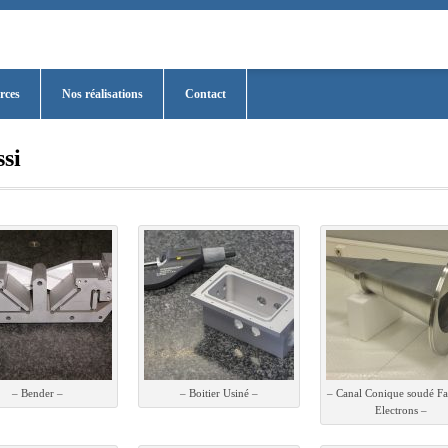
rces
Nos réalisations
Contact
ssi
– Bender –
– Boitier Usiné –
– Canal Conique soudé Fa
Electrons –