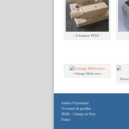
– Echangeur PEEK –
–
– Usinage Multi-axes –
-Proto
Ateliers Peyronnard
74 avenue du pavillon
38560 – Champ sur Drac
France