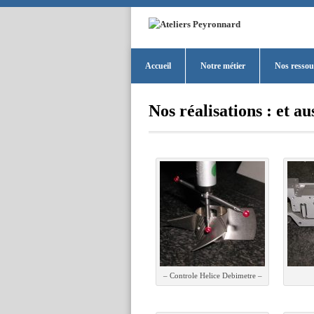
Accueil
Notre métier
Nos ressou
Nos réalisations : et au
– Controle Helice Debimetre –