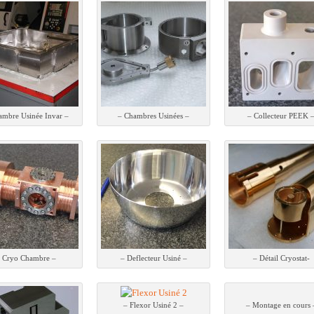
ambre Usinée Invar –
– Chambres Usinées –
– Collecteur PEEK 
 Cryo Chambre –
– Deflecteur Usiné –
– Détail Cryostat-
– Flexor Usiné 2 –
– Montage en cours 