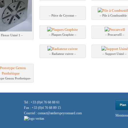
– Pièce de Cryostat –
– Pile à Combustible
– Plaques Graphite –
– ProcarveII –
 Flexor Usiné 1 –
– Radiateur cuivre –
– Support Usiné –
type Genou Prothetique-
Tel : +33 (0)4 76 68 88 61
Plan
Fax : +33 (0)4 76 68 89 15
Courriel :
contact@atelierspeyronnard.com
Mentions